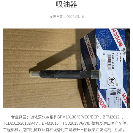
喷油器
发布日期：2022-05-16
专业经营：道依茨水冷系列BFM1013C/CP/EC/ECP﹑BFM2012 ﹑
TCD2012/20132V4V﹑BFM1015﹑TCD2015V6/V8, 整机及进口国产配件，
工程机械，港口机械以及特种设备用二阶段升三阶段柴油发动机，机油，