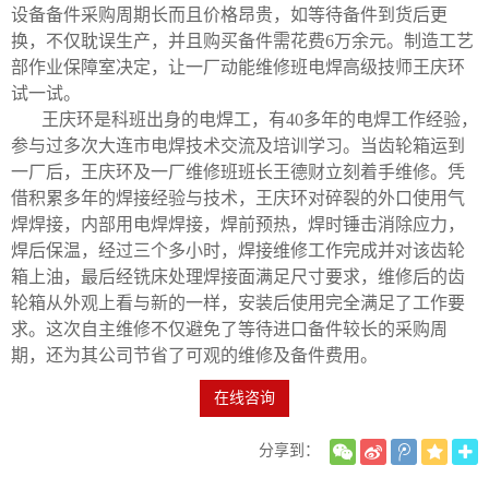
设备备件采购周期长而且价格昂贵，如等待备件到货后更
换，不仅耽误生产，并且购买备件需花费6万余元。制造工艺
部作业保障室决定，让一厂动能维修班电焊高级技师王庆环
试一试。
王庆环是科班出身的电焊工，有40多年的电焊工作经验，
参与过多次大连市电焊技术交流及培训学习。当齿轮箱运到
一厂后，王庆环及一厂维修班班长王德财立刻着手维修。凭
借积累多年的焊接经验与技术，王庆环对碎裂的外口使用气
焊焊接，内部用电焊焊接，焊前预热，焊时锤击消除应力，
焊后保温，经过三个多小时，焊接维修工作完成并对该齿轮
箱上油，最后经铣床处理焊接面满足尺寸要求，维修后的齿
轮箱从外观上看与新的一样，安装后使用完全满足了工作要
求。这次自主维修不仅避免了等待进口备件较长的采购周
期，还为其公司节省了可观的维修及备件费用。
在线咨询
分享到：