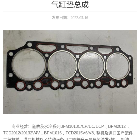
气缸垫总成
发布日期：2022-05-16
专业经营：道依茨水冷系列BFM1013C/CP/EC/ECP﹑BFM2012 ﹑
TCD2012/20132V4V﹑BFM1015﹑TCD2015V6/V8, 整机及进口国产配件，
工程机械，港口机械以及特种设备用二阶段升三阶段柴油发动机，机油，