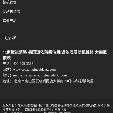
整机销售
发动机维修
其他产品
联系我
北京策达鼎略-德国道依茨柴油机|道依茨发动机维修|大柴道
依茨
电话：
400-995-3368
网站：
www.cedadingluebjdeutz.com
邮箱：
manyanyan@cedadingluebjdeutz.com
地址： 北京市房山区窦店镇民族大学南300米中科彩钢院里
版权所有：北京策达鼎略科技有限公司|主要提供德国道依茨发动机销售,维修价格,
排放升级服务.
京ICP备14057617号-1
网站地图