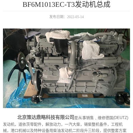
BF6M1013EC-T3发动机总成
发布日期：2022-05-14
北京策达鼎略科技有限公司
从
是
事销售﹑维修德国(DEUTZ)
发动机，道依茨零配件，解放动力，一汽大柴，锡柴整机备件，工程机
械，港口机械以及特种设备用柴油发动机二阶段升三阶段，提供整套方案