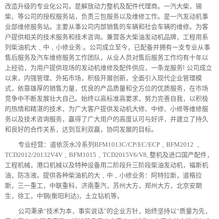
改
造升级的专业化公司。是解放动力整机及配件代理商。
一汽大柴，锡
柴、等公司的授权服务站，负责三包服务以及维修工作。是一汽发动机事
业部维修服务站。主要从事公司内部销售的车辆和社会车辆的维修。为客
户提供相关的技术服务和技术咨询。兼营各大柴油发动机品牌，工程用系
列柴油机大﹑中﹑小修业务:。公司成立至今，
已
配备并拥有一支专业从事
售后服务及汽车维修服务工作团队，从业人员对售后服务工作均有十年以
上经验
，
为用户提供现场的发动机维修及配件供应，一条龙服务! 公司成立
以来，内强管理、外拓市场，积极开展创新，全面引入现代企业管理模
式，依靠雄厚的销售力量，优良的产品质量和全方位的优质服务，在市场
竞争中不断发展壮大自己。始终以高标准高要求，努力完善自我，以积极
的热情和精湛的技术，为广大客户提供发动机大修、中修、小修等维修服
务以及技术咨询服务，赢得了广大用户的高度认可与好评，并建立了持久
和良好的合作关系，达到互利双赢，协同发展的目标。
专业经营：道依茨水冷系列BFM1013C/CP/EC/ECP﹑BFM2012 ﹑
TCD2012/20132V4V﹑BFM1015﹑TCD2015V6/V8, 整机及进口国产配件，
工程机械，港口机械以及特种设备用二阶段升三阶段柴油发动机，福斯机
油，防冻液。提供各种柴油机的大﹑中﹑小修业务：阿特拉斯，道格拉
斯，三一重工，中联重科，济南重汽，苏州大方，郑州大方，北京安期
生，徐工，中钢(衡阳利达)，土立钻机等。
公司秉承“技术为本，事实说话”的企业方针，始终坚持以“质量为先，