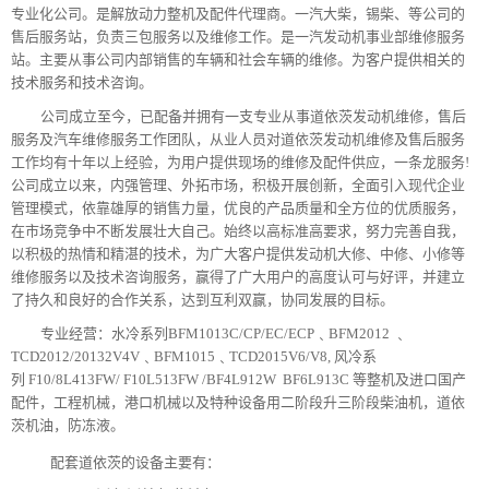
专业化公司。是解放动力整机及配件代理商。
一汽大柴，锡柴、等公司的
售后服务站，负责三包服务以及维修工作。是一汽发动机事业部维修服务
站。主要从事公司内部销售的车辆和社会车辆的维修。为客户提供相关的
技术服务和技术咨询。
公司成立至今，
已
配备并拥有一支专业从事道依茨发动机维修，售后
服务及汽车维修服务工作团队，从业人员对道依茨发动机维修及售后服务
工作均有十年以上经验
，
为用户提供现场的维修及配件供应，一条龙服务!
公司成立以来，内强管理、外拓市场，积极开展创新，全面引入现代企业
管理模式，依靠雄厚的销售力量，优良的产品质量和全方位的优质服务，
在市场竞争中不断发展壮大自己。始终以高标准高要求，努力完善自我，
以积极的热情和精湛的技术，为广大客户提供发动机大修、中修、小修等
维修服务以及技术咨询服务，赢得了广大用户的高度认可与好评，并建立
了持久和良好的合作关系，达到互利双赢，协同发展的目标。
专业经营：水冷系列BFM1013C/CP/EC/ECP﹑BFM2012 ﹑
TCD2012/20132V4V﹑BFM1015﹑TCD2015V6/V8, 风冷系
列 F10/8L413FW/ F10L513FW /BF4L912W BF6L913C 等整机及进口国产
配件，工程机械，港口机械以及特种设备用二阶段升三阶段柴油机，道依
茨机油，防冻液。
配套道依茨的设备主要有：