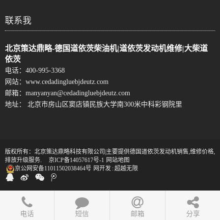
联系我
北京策达鼎略-德国道依茨柴油机|道依茨发动机维修|大柴道
依茨
电话：
400-995-3368
网站：
www.cedadingluebjdeutz.com
邮箱：
manyanyan@cedadingluebjdeutz.com
地址： 北京市房山区窦店镇民族大学南300米中科彩钢院里
版权所有：北京策达鼎略科技有限公司|主要提供德国道依茨发动机销售,维修价格,
排放升级服务.
京ICP备14057617号-1
网站地图
京公网安备11011502038464号
网开发
:
超越无限
电话
短信
邮箱
分享