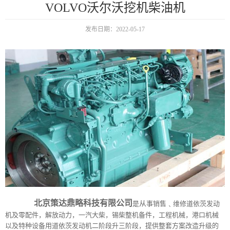
VOLVO沃尔沃挖机柴油机
发布日期：2022-05-17
北京策达鼎略科技有限公司
从
是
事销售﹑维修道依茨发动
机及零配件，解放动力，一汽大柴，锡柴整机备件，工程机械，港口机械
以及特种设备用道依茨发动机二阶段升三阶段，提供整套方案改
造升级的