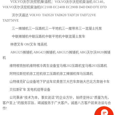
VOLVO沃尔沃挖机柴油机
：VOLVO沃尔沃挖机柴油机:EC140，
VOLVO沃尔沃挖机柴油机EC210B EC240B EC290B D4D D6D D7E D7D
沃尔沃遍达 VOLVO: TAD520 TAD620 TAD720 TAD722VE
TAD750VE
三一摊铺机三一压路机三一平地机三一履带吊三一混凝土托泵
中联摊铺机中联压路机中联平地机中联混凝土泵车
林德叉车 OM叉车 堆高机
ABG325
摊铺机 ABG423摊铺机 ABG525摊铺机 ABG沃尔沃8820摊铺
机
维特根铣刨机维特根冷再生设备宝马格202压路机宝马格203压路机
阿特拉斯挖机徐工挖机徐工压路机徐工摊铺机悍马压路机
山特维克矿山设备地下铲运车尼奥普兰大巴车奔驰大巴北方奔驰卡车
贝拉斯矿车 发电机组等设备
公司秉承“技术为本，事实说话”的企业方针，始终坚持以“质量为先，
客户至上”的服务宗旨，竭诚服务于广大客户。诚邀八方客户前来洽谈与合
作!